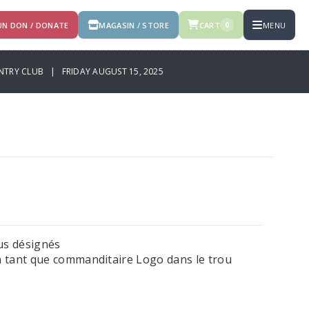
 UN DON / DONATE
MAGASIN / STORE
CART
MENU
0
NTRY CLUB | FRIDAY AUGUST 15, 2025
ous désignés
 tant que commanditaire Logo dans le trou