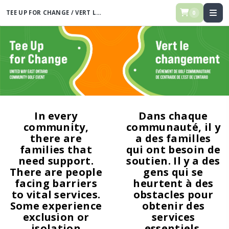
TEE UP FOR CHANGE / VERT LE CHANGEMENT - UNITED WAY GOLF
TOUR
0
In every
Dans chaque
community,
communauté, il y
there are
a des familles
families that
qui ont besoin de
need support.
soutien. Il y a des
There are people
gens qui se
facing barriers
heurtent à des
to vital services.
obstacles pour
Some experience
obtenir des
exclusion or
services
isolation
essentiels.