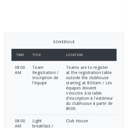
SCHEDULE
TIME
TITLE
LOCATION
08:00
Team
Teams are to register
AM
Registration /
at the registration table
Inscription de
outside the clubhouse
l'équipe
starting at 8:00am / Les
équipes doivent
s'inscrire à la table
d'inscription à l'extérieur
du clubhouse à partir de
8h00.
08:00
Light
Club House
AM
breakfast /